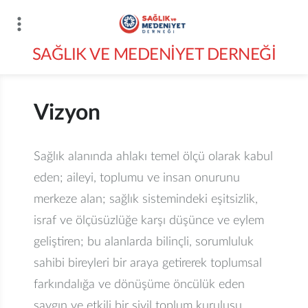
İçeriğe
atla
SAĞLIK VE MEDENİYET DERNEĞİ
Vizyon
Sağlık alanında ahlakı temel ölçü olarak kabul
eden; aileyi, toplumu ve insan onurunu
merkeze alan; sağlık sistemindeki eşitsizlik,
israf ve ölçüsüzlüğe karşı düşünce ve eylem
geliştiren; bu alanlarda bilinçli, sorumluluk
sahibi bireyleri bir araya getirerek toplumsal
farkındalığa ve dönüşüme öncülük eden
saygın ve etkili bir sivil toplum kuruluşu