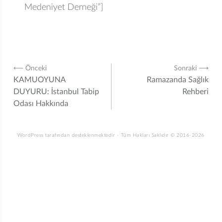
Medeniyet Derneği”]
Yazı
⟵ Önceki
Sonraki ⟶
KAMUOYUNA
Ramazanda Sağlık
gezinmesi
DUYURU: İstanbul Tabip
Rehberi
Odası Hakkında
WordPress tarafından desteklenmektedir
-
Tüm Hakları Saklıdır © 2016-2026